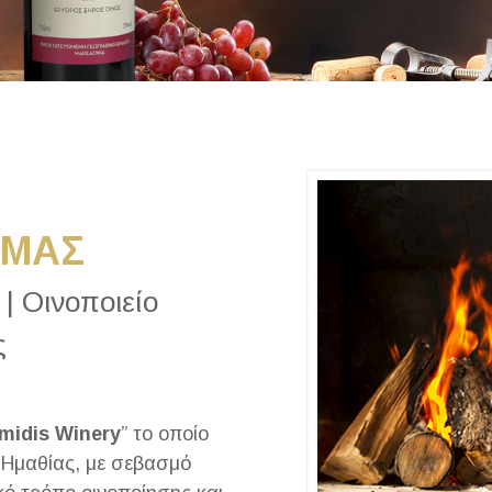
 ΜΑΣ
| Οινοποιείο
ς
midis Winery
” το οποίο
 Ημαθίας, με σεβασμό