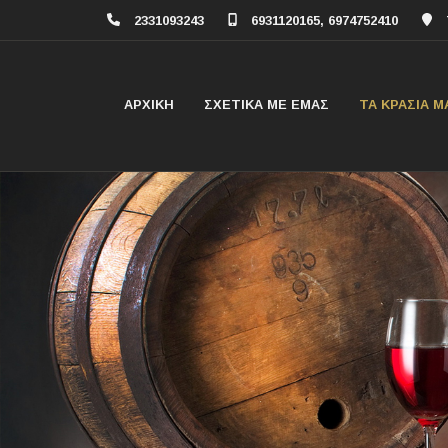
2331093243
6931120165, 6974752410
ΑΡΧΙΚΗ
ΣΧΕΤΙΚΑ ΜΕ ΕΜΑΣ
ΤΑ ΚΡΑΣΙΑ Μ