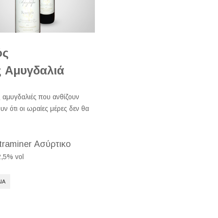
ός
ς Αμυγδαλιά
 αμυγδαλιές που ανθίζουν
υν ότι οι ωραίες μέρες δεν θα
raminer Ασύρτικο
2,5% vol
ΊΑ