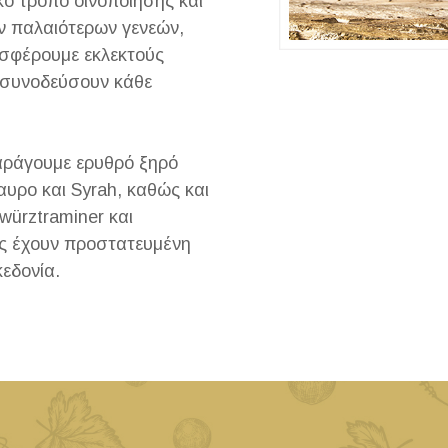
ό τρόπο οινοποίησης και
 παλαιότερων γενεών,
σφέρουμε εκλεκτούς
 συνοδεύσουν κάθε
αράγουμε ερυθρό ξηρό
μαυρο και Syrah, καθώς και
würztraminer και
ας έχουν προστατευμένη
εδονία.