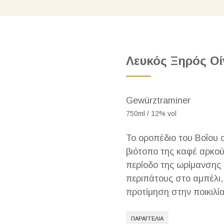
Λευκός Ξηρός Οί
Gewürztraminer
750ml / 12% vol
Το οροπέδιο του Βοΐου α
βιότοπο της καφέ αρκού
περίοδο της ωρίμανσης 
περιπάτους στο αμπέλι,
προτίμηση στην ποικιλί
ΠΑΡΑΓΓΕΛΊΑ